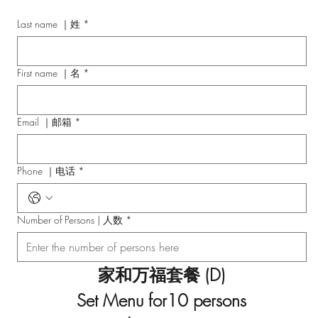
Last name ｜姓
*
First name ｜名
*
Email ｜邮箱
*
Phone ｜电话
*
Number of Persons | 人数
*
家和万福套餐 (D)
Set Menu for10 persons