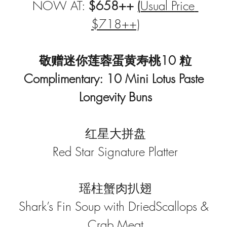
NOW AT: 
$658++ 
(
Usual Price 
$718++)
敬赠迷你莲蓉蛋黄寿桃10 粒
Complimentary: 10 Mini Lotus Paste 
Longevity Buns
红星大拼盘
Red Star Signature Platter
瑶柱蟹肉扒翅
Shark’s Fin Soup with DriedScallops & 
Crab Meat