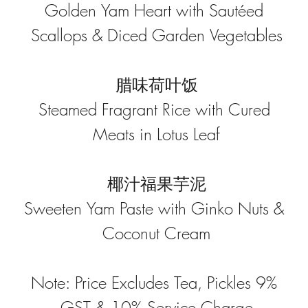
Golden Yam Heart with Sautéed 
Scallops & Diced Garden Vegetables
腊味荷叶饭
Steamed Fragrant Rice with Cured 
Meats in Lotus Leaf
椰汁福果芋泥
Sweeten Yam Paste with Ginko Nuts & 
Coconut Cream
Note: Price Excludes Tea, Pickles 9% 
GST & 10% Service Charge