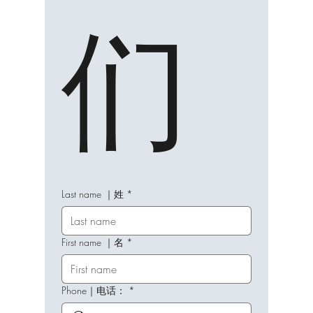
们
Last name ｜姓
*
First name ｜名
*
Phone｜电话：
*