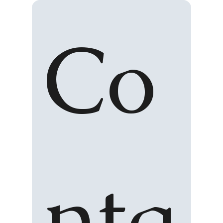
Co
nta